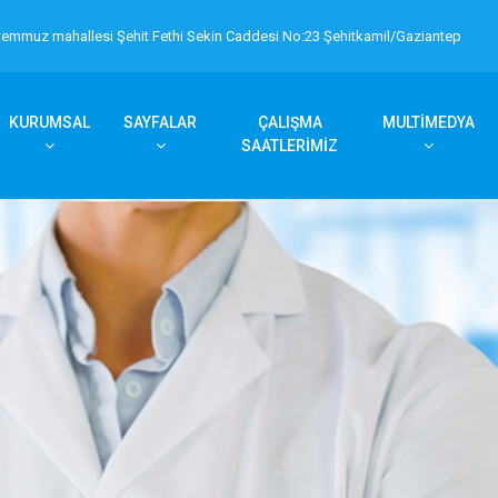
temmuz mahallesi Şehit Fethi Sekin Caddesi No:23 Şehitkamil/Gaziantep
KURUMSAL
SAYFALAR
ÇALIŞMA
MULTİMEDYA
SAATLERİMİZ