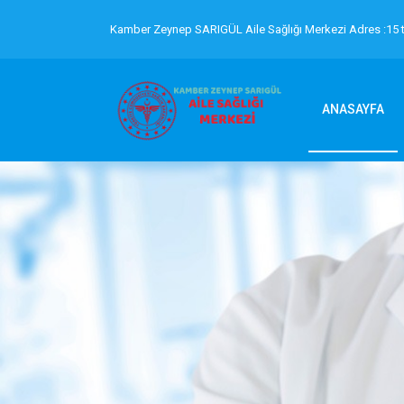
Kamber Zeynep SARIGÜL Aile Sağlığı Merkezi Adres :15 
ANASAYFA