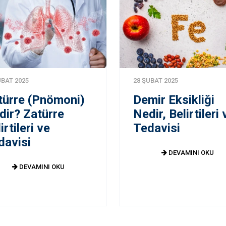
UBAT 2025
28 ŞUBAT 2025
türre (Pnömoni)
Demir Eksikliği
dir? Zatürre
Nedir, Belirtileri 
irtileri ve
Tedavisi
davisi
DEVAMINI OKU
DEVAMINI OKU