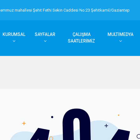
temmuz mahallesi Şehit Fethi Sekin Caddesi No:23 Şehitkamil/Gaziantep
KURUMSAL
SAYFALAR
ÇALIŞMA
MULTİMEDYA
SAATLERİMİZ