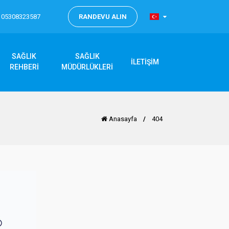
05308323587
RANDEVU ALIN
SAĞLIK
SAĞLIK
İLETİŞİM
REHBERİ
MÜDÜRLÜKLERİ
Anasayfa
/
404