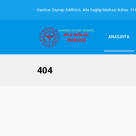
Kamber Zeynep SARIGÜL Aile Sağlığı Merkezi Adres :15 
ANASAYFA
404